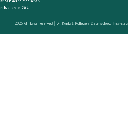
erhalb der telefonischen
echzeiten bis 20 Uhr
2026 All rights reserved
Dr. König & Kollegen
Datenschutz
Impress