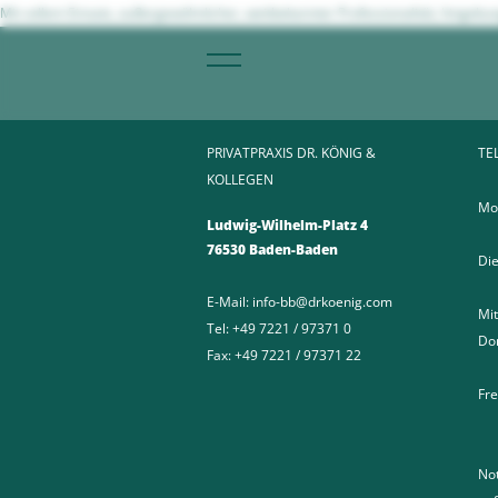
Mit vollem Einsatz, außergewöhnlicher, weitbekannter Professionalität, hingebu
PRIVATPRAXIS DR. KÖNIG &
TE
KOLLEGEN
Mo
Ludwig-Wilhelm-Platz 4
76530 Baden-Baden
Die
E-Mail:
info-bb@drkoenig.com
Mit
Tel:
+49 7221 / 97371 0
Do
Fax:
+49 7221 / 97371 22
Fre
No