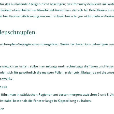
g für das auslösende Allergen nicht beseitigen; das Immunsystem lernt im Laufe
bleiben überschießende Abwehrreaktionen aus, die sich bei Betroffenen als
eicher Hyposensibilisierung nur noch schwächer oder gar nicht mehr auftrete
 Heuschnupfen
 Heuschnupfen-Geplagte zusammengefasst. Wenn Sie diese Tipps beherzigen u
ie möglich zu halten, sollte man mittags und nachmittags die Türen und Fens
nden sich für gewöhnlich die meisten Pollen in der Luft. Übrigens sind die u
ockwerke.
essen
führt man in städtischen Regionen am besten morgens zwischen 6 und 8 Uhr
st dabei besser als die Fenster lange in Kippstellung zu halten.
ter