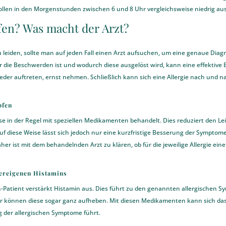
llen in den Morgenstunden zwischen 6 und 8 Uhr vergleichsweise niedrig ausf
en? Was macht der Arzt?
u leiden, sollte man auf jeden Fall einen Arzt aufsuchen, um eine genaue Dia
für die Beschwerden ist und wodurch diese ausgelöst wird, kann eine effektive
der auftreten, ernst nehmen. Schließlich kann sich eine Allergie nach und n
pfen
e in der Regel mit speziellen Medikamenten behandelt. Dies reduziert den Le
diese Weise lässt sich jedoch nur eine kurzfristige Besserung der Symptome
er ist mit dem behandelnden Arzt zu klären, ob für die jeweilige Allergie ei
ereigenen Histamins
-Patient verstärkt Histamin aus. Dies führt zu den genannten allergischen 
r können diese sogar ganz aufheben. Mit diesen Medikamenten kann sich das
 der allergischen Symptome führt.