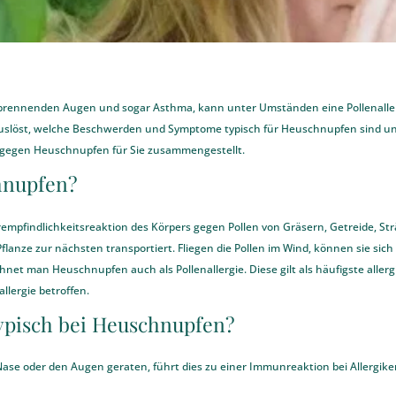
rennenden Augen und sogar Asthma, kann unter Umständen eine Pollenallergi
auslöst, welche Beschwerden und Symptome typisch für Heuschnupfen sind un
ps gegen Heuschnupfen für Sie zusammengestellt.
chnupfen?
mpfindlichkeitsreaktion des Körpers gegen Pollen von Gräsern, Getreide, S
lanze zur nächsten transportiert. Fliegen die Pollen im Wind, können sie sich
et man Heuschnupfen auch als Pollenallergie. Diese gilt als häufigste allerg
llergie betroffen.
ypisch bei Heuschnupfen?
 Nase oder den Augen geraten, führt dies zu einer Immunreaktion bei Allergi