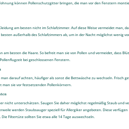
Wohnung können Pollenschutzgitter bringen, die man vor den Fenstern montie
eidung am besten nicht im Schlafzimmer. Auf diese Weise vermeidet man, dass
 am besten außerhalb des Schlafzimmers ab, um in der Nacht möglichst wenig v
am besten die Haare. So befreit man sie von Pollen und vermeidet, dass Blü
Pollenflugzeit bei geschlossenen Fenstern.
n
llte man darauf achten, häufiger als sonst die Bettwäsche zu wechseln. Fris
t man sie vor festsetzenden Pollenkörnern.
hten
giker nicht unterschätzen. Saugen Sie daher möglichst regelmäßig Staub und 
tlerweile werden Staubsauger speziell für Allergiker angeboten. Diese verfügen
ie Filtertüte sollten Sie etwa alle 14 Tage auswechseln.
n