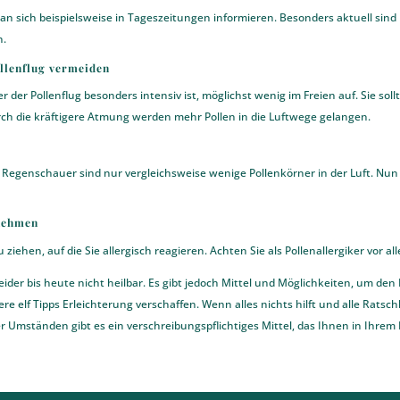
man sich beispielsweise in Tageszeitungen informieren. Besonders aktuell sin
n.
ollenflug vermeiden
cher der Pollenflug besonders intensiv ist, möglichst wenig im Freien auf. Sie s
ch die kräftigere Atmung werden mehr Pollen in die Luftwege gelangen.
egenschauer sind nur vergleichsweise wenige Pollenkörner in der Luft. Nun 
 nehmen
ziehen, auf die Sie allergisch reagieren. Achten Sie als Pollenallergiker vor al
der bis heute nicht heilbar. Es gibt jedoch Mittel und Möglichkeiten, um den
 elf Tipps Erleichterung verschaffen. Wenn alles nichts hilft und alle Ratschl
Umständen gibt es ein verschreibungspflichtiges Mittel, das Ihnen in Ihrem F