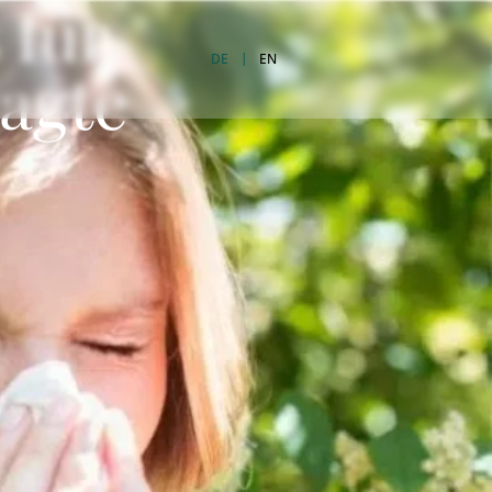
 für
DE
EN
agte