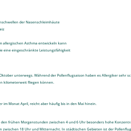
Anschwellen der Nasenschleimhäute
eiz
em allergischen Asthma entwickeln kann
 eine eingeschränkte Leistungsfähigkeit
s Oktober unterwegs. Während der Pollenflugsaison haben es Allergiker sehr s
n kilometerweit fliegen können.
er im Monat April, reicht aber häufig bis in den Mai hinein.
 in den frühen Morgenstunden zwischen 4 und 6 Uhr besonders hohe Konzentr
en zwischen 18 Uhr und Mitternacht. In städtischen Gebieten ist der Pollenf