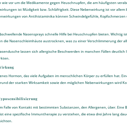
ch wie vor um die Medikamente gegen Heuschnupfen, die am häufigsten verabr
rkungen ist Müdigkeit bzw. Schläfrigkeit. Diese Nebenwirkung ist vor allem 
benwirkungen von Antihistaminika können Schwindelgefühle, Kopfschmerzen 
bschwellende Nasensprays schnelle Hilfe bei Heuschnupfen bieten. Wichtig is
 die Nasenschleimhäute austrocknen, was zu einer Verschlimmerung der al
asendusche lassen sich allergische Beschwerden in manchen Fällen deutlich li
rkten.
Wirkung
genes Hormon, das viele Aufgaben im menschlichen Körper zu erfüllen hat. Eine
nd der starken Wirksamkeit sowie den möglichen Nebenwirkungen wird Korti
yposensibilisierung
im Falle von Kontakt mit bestimmten Substanzen, den Allergenen, über. Eine 
 ist eine spezifische Immuntherapie zu verstehen, die etwa drei Jahre lang da
sichten.