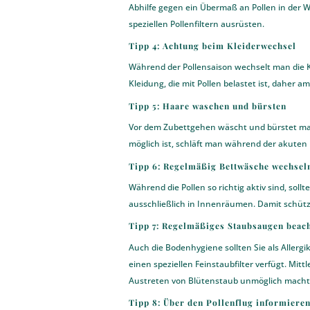
Abhilfe gegen ein Übermaß an Pollen in der 
speziellen Pollenfiltern ausrüsten.
Tipp 4: Achtung beim Kleiderwechsel
Während der Pollensaison wechselt man die Kl
Kleidung, die mit Pollen belastet ist, daher
Tipp 5: Haare waschen und bürsten
Vor dem Zubettgehen wäscht und bürstet man 
möglich ist, schläft man während der akuten 
Tipp 6: Regelmäßig Bettwäsche wechsel
Während die Pollen so richtig aktiv sind, so
ausschließlich in Innenräumen. Damit schütz
Tipp 7: Regelmäßiges Staubsaugen beac
Auch die Bodenhygiene sollten Sie als Aller
einen speziellen Feinstaubfilter verfügt. Mit
Austreten von Blütenstaub unmöglich macht. D
Tipp 8: Über den Pollenflug informiere