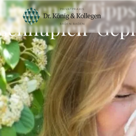
 besten elf Tipps
schnupfen-Gepl