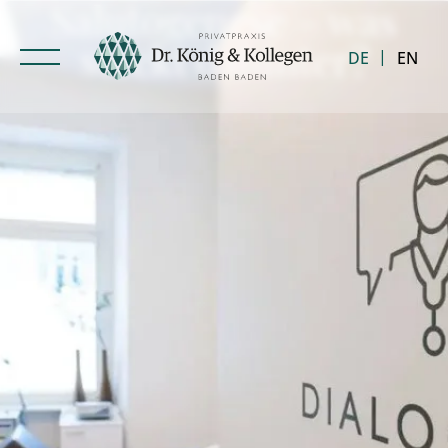
Salutogenese – was
steckt dahinter?
DE
EN