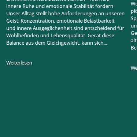
We
innere Ruhe und emotionale Stabilität fördern
pl
Unser Alltag stellt hohe Anforderungen an unseren
Sp
Geist: Konzentration, emotionale Belastbarkeit
un
und innere Ausgeglichenheit sind entscheidend für
Ge
Wohlbefinden und Lebensqualität. Gerät diese
al
Balance aus dem Gleichgewicht, kann sich...
Be
be
Weiterlesen
We