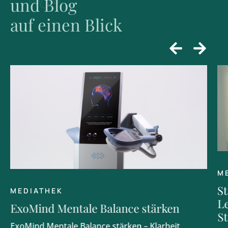
und Blog
auf einen Blick
M
S
MEDIATHEK
L
ExoMind Mentale Balance stärken
S
ExoMind Mentale Balance stärken – Klarheit,