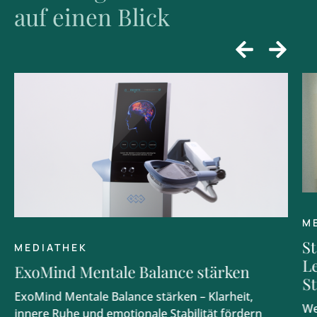
auf einen Blick
M
S
MEDIATHEK
L
ExoMind Mentale Balance stärken
S
ExoMind Mentale Balance stärken – Klarheit,
We
innere Ruhe und emotionale Stabilität fördern